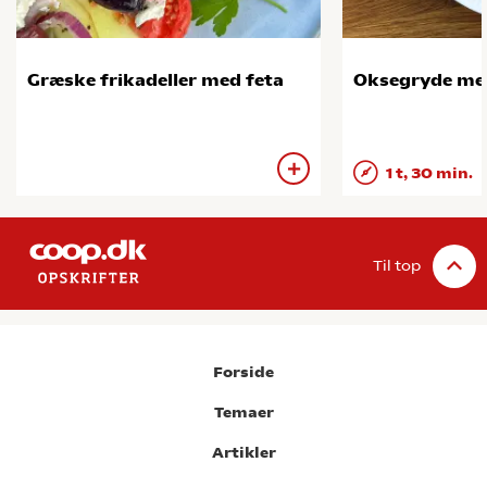
Græske frikadeller med feta
Oksegryde me
1 t, 30 min.
Til top
Forside
Temaer
Artikler