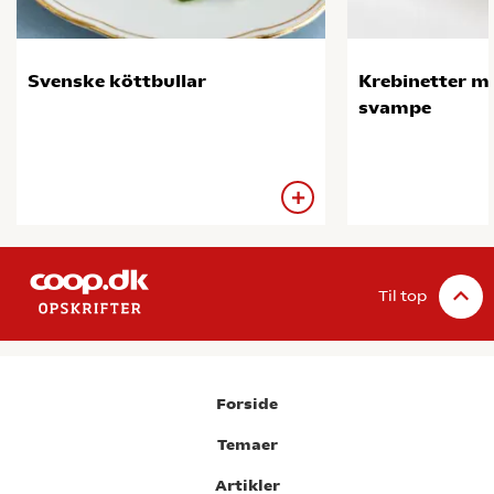
Svenske köttbullar
Krebinetter m
svampe
Til top
Forside
Temaer
Artikler