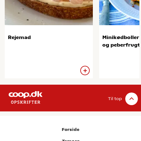
Rejemad
Minikødboller
og peberfrugt
Til top
Forside