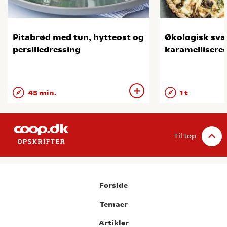
Pitabrød med tun, hytteost og
Økologisk sv
persilledressing
karamellisered
45 min.
1 t
Til top
Forside
Temaer
Artikler