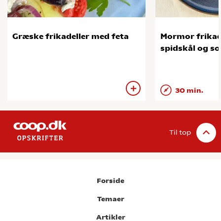
Græske frikadeller med feta
Mormor frikad
spidskål og so
30 min.
Til top
Forside
Temaer
Artikler