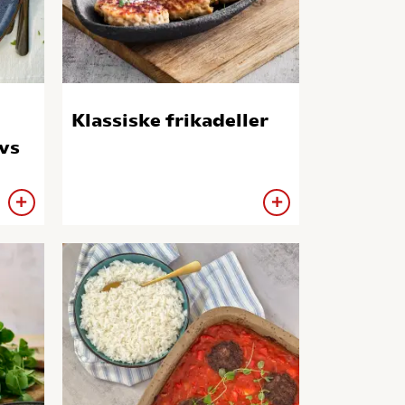
Klassiske frikadeller
vs