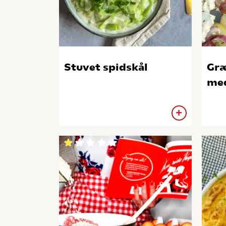
Stuvet spidskål
Græ
med