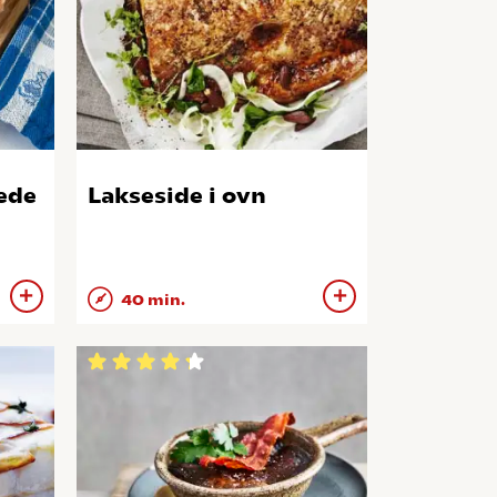
ede
Lakseside i ovn
40 min.