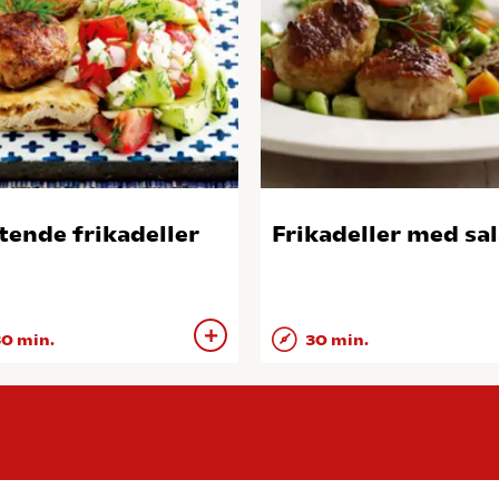
rtende frikadeller
Frikadeller med sal
0 min.
30 min.