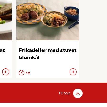
at
Frikadeller med stuvet
blomkål
1 t
Til top