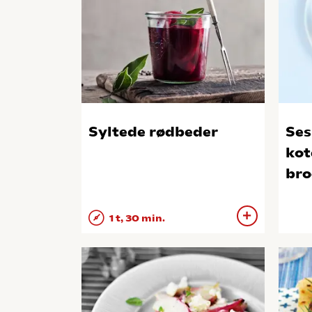
Syltede rødbeder
Se
kot
bro
1 t, 30 min.