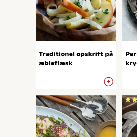
Traditionel opskrift på
Per
æbleflæsk
kry