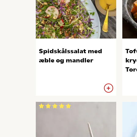
Spidskålssalat med
Tof
æble og mandler
kry
Tor