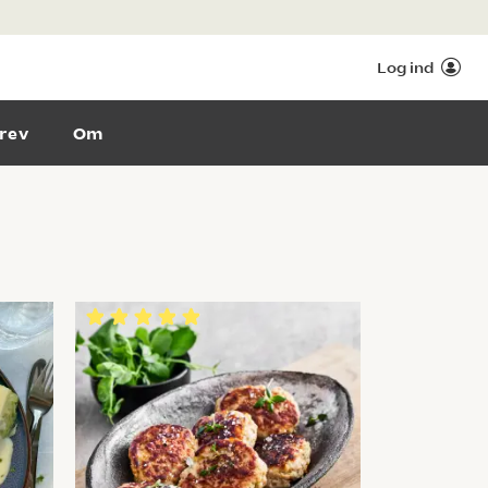
Log ind
rev
Om