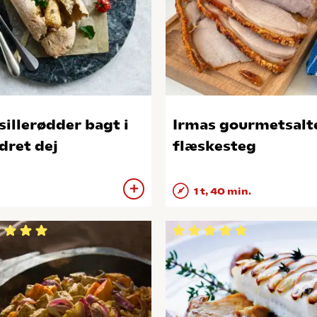
sillerødder bagt i
Irmas gourmetsalt
dret dej
flæskesteg
1 t, 40 min.