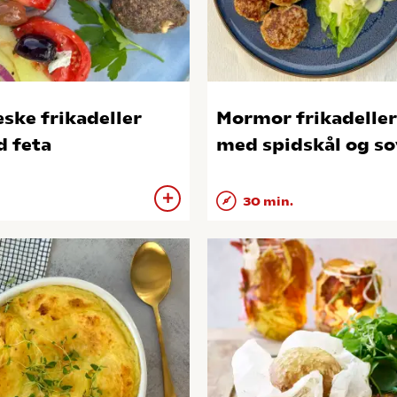
ske frikadeller
Mormor frikadeller
 feta
med spidskål og so
30 min.