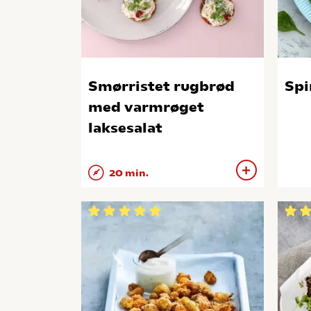
Smørristet rugbrød
Spi
med varmrøget
laksesalat
20 min.