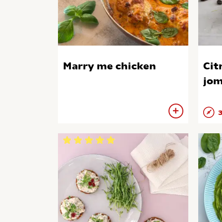
Marry me chicken
Cit
jo
3