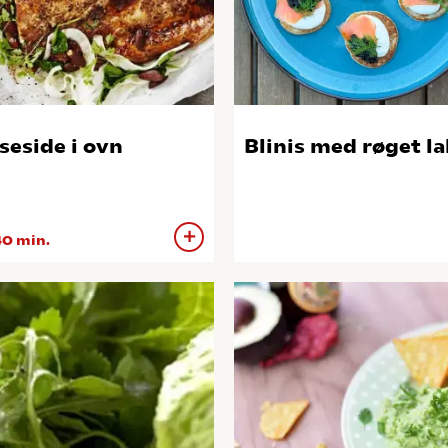
seside i ovn
Blinis med røget la
0 min.