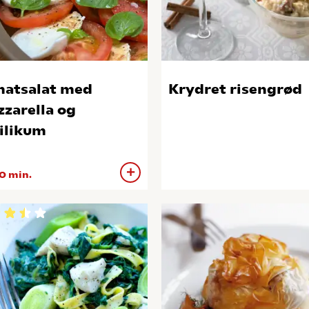
atsalat med
Krydret risengrød
zarella og
ilikum
0 min.