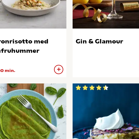
ronrisotto med
Gin & Glamour
mfruhummer
0 min.