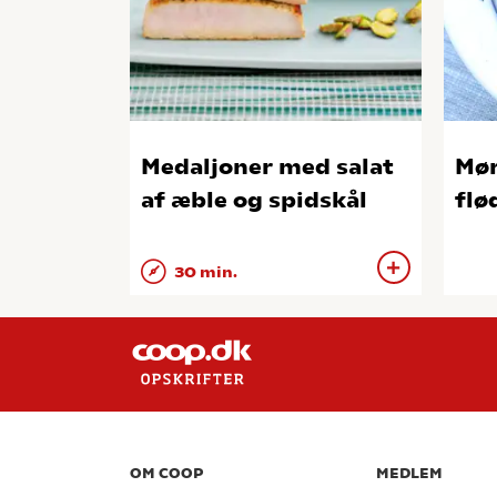
Medaljoner med salat
Mør
af æble og spidskål
flø
30 min.
OM COOP
MEDLEM