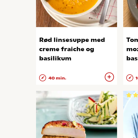
Rød linsesuppe med
Tom
creme fraiche og
moz
basilikum
bas
40 min.
1