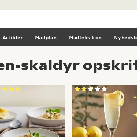
Artikler
Madplan
Madleksikon
Nyhedsb
en-skaldyr opskri