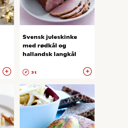
Svensk juleskinke
med rødkål og
hallandsk langkål
3 t