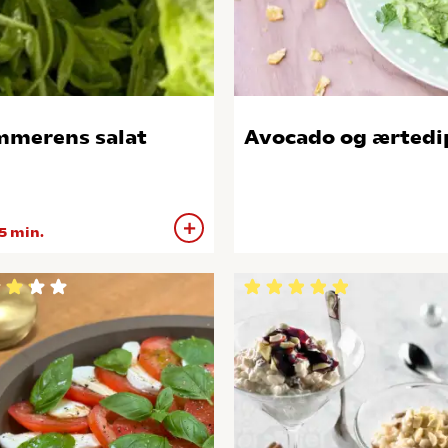
merens salat
Avocado og ærtedi
5 min.