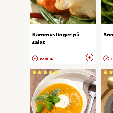
Kammuslinger på
Som
salat
10 min.
1