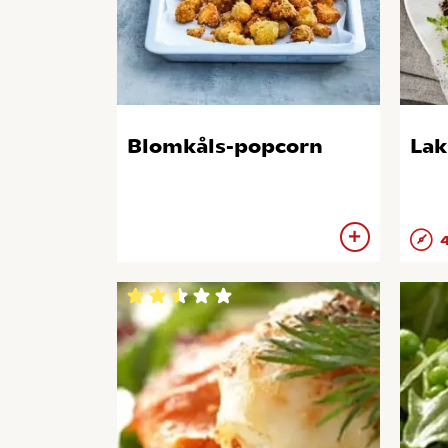
Blomkåls-popcorn
Lak
4