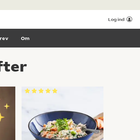
Log ind
rev
Om
fter