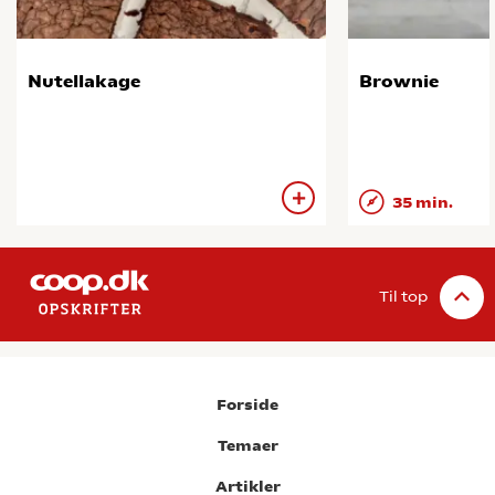
Nutellakage
Brownie
35 min.
Til top
Forside
Temaer
Artikler