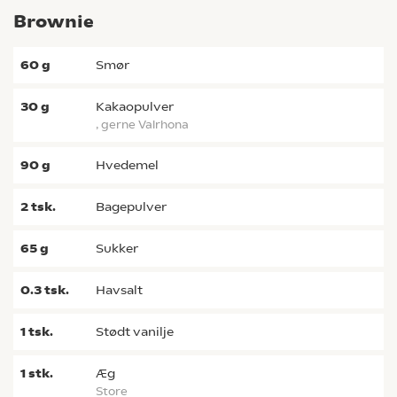
Brownie
60
g
smør
30
g
kakaopulver
, gerne Valrhona
90
g
hvedemel
2
tsk.
bagepulver
65
g
sukker
0.3
tsk.
havsalt
1
tsk.
stødt vanilje
1
stk.
æg
store