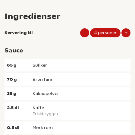
Ingredienser
Servering til
-
4
personer
+
Sauce
65
g
sukker
70
g
brun farin
35
g
kakaopulver
2.5
dl
kaffe
friskbrygget
0.5
dl
mørk rom