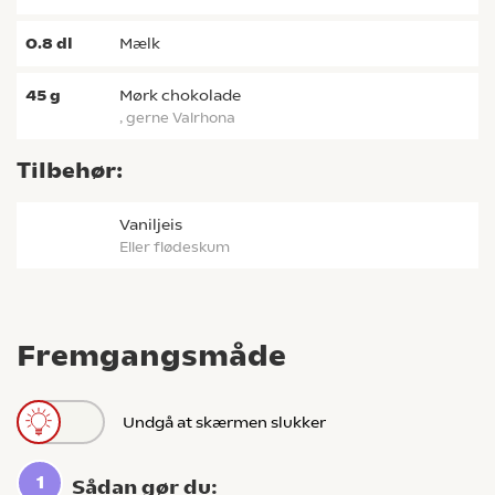
0.8
dl
mælk
45
g
mørk chokolade
, gerne Valrhona
Tilbehør:
vaniljeis
eller flødeskum
Fremgangsmåde
Undgå at skærmen slukker
Sådan gør du: