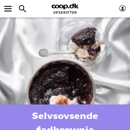
Selvsovsende
fadbrownie