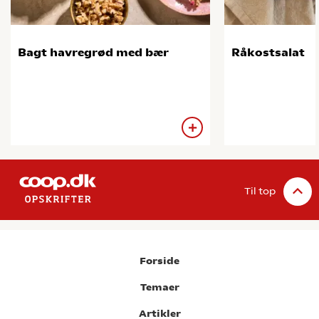
Bagt havregrød med bær
Råkostsalat
Til top
Forside
Temaer
Artikler