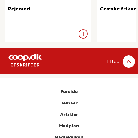
Rejemad
Græske frikade
Til top
Forside
Temaer
Artikler
Madplan
Madleksikon