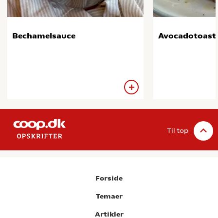
Bechamelsauce
Avocadotoast
Til top
Forside
Temaer
Artikler