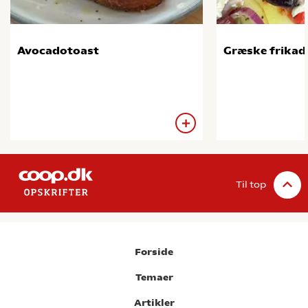
Avocadotoast
Græske frikade
Til top
Forside
Temaer
Artikler