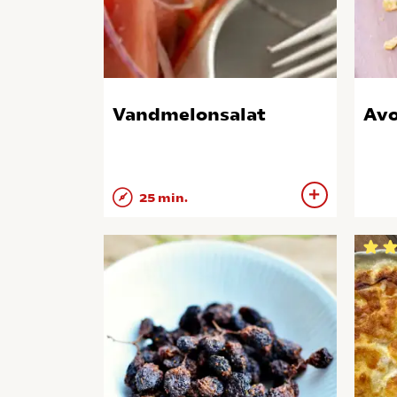
Vandmelonsalat
Avo
25 min.