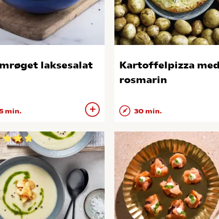
mrøget laksesalat
Kartoffelpizza me
rosmarin
5 min.
30 min.