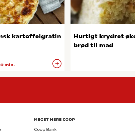
nsk kartoffelgratin
Hurtigt krydret øk
brød til mad
0 min.
MEGET MERE COOP
e
Coop Bank