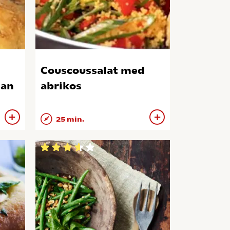
Couscoussalat med
san
abrikos
25 min.