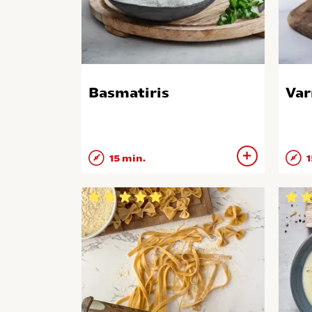
Basmatiris
Var
15 min.
1