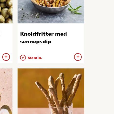
d
Knoldfritter med
sennepsdip
50 min.