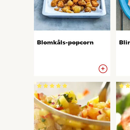
Blomkåls-popcorn
Bli