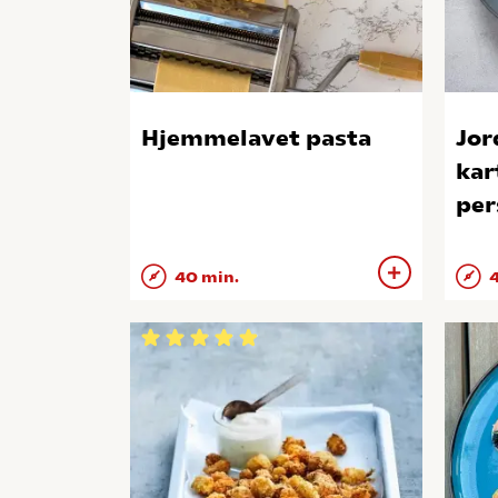
Hjemmelavet pasta
Jor
kar
per
40 min.
4