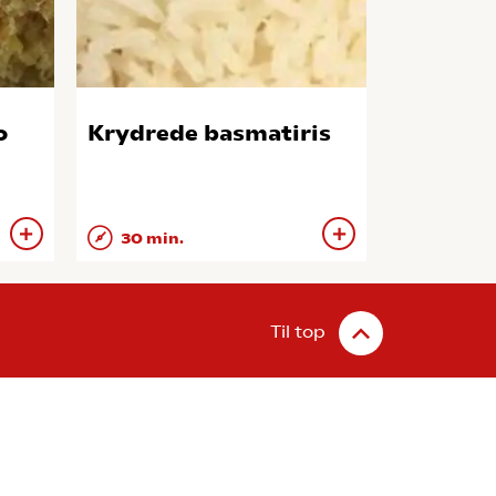
o
Krydrede basmatiris
30 min.
Til top