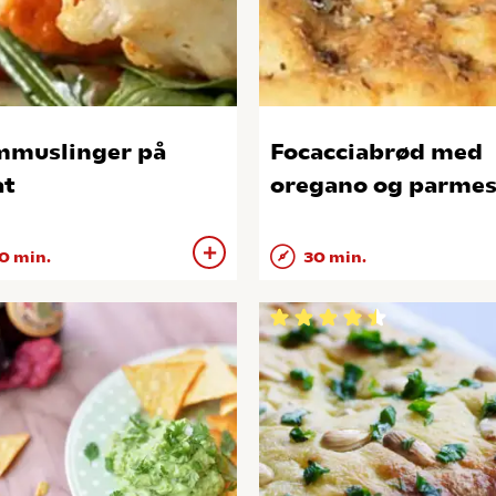
muslinger på
Focacciabrød med
at
oregano og parme
0 min.
30 min.