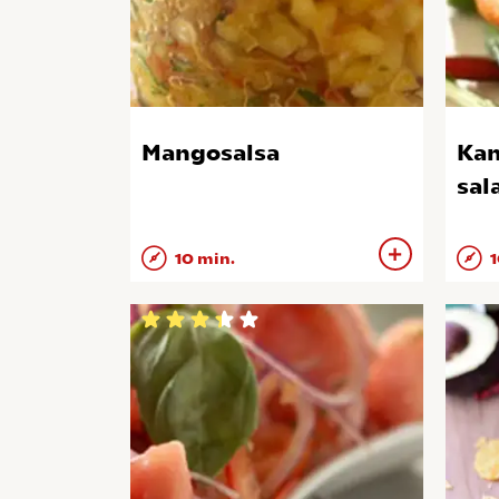
Mangosalsa
Kam
sal
10 min.
1