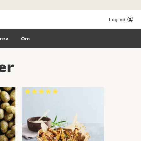
Log ind
rev
Om
er