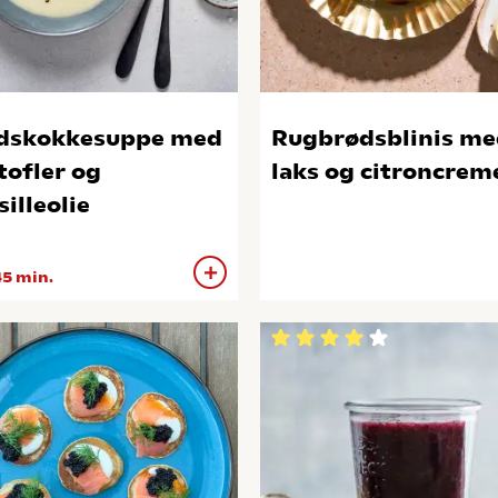
dskokkesuppe med
Rugbrødsblinis me
tofler og
laks og citroncrem
silleolie
5 min.