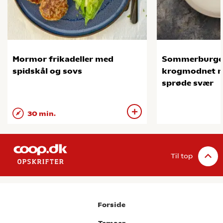
Mormor frikadeller med
Sommerburge
spidskål og sovs
krogmodnet na
sprøde svær
30 min.
Til top
Forside