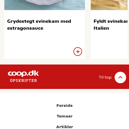
Grydestegt svinekam med
Fyldt svineka
estragonsauce
Italien
Til top
Forside
Temaer
Artikler