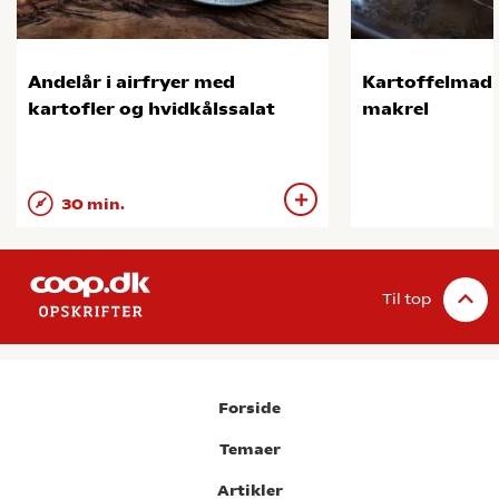
Andelår i airfryer med
Kartoffelmad 
kartofler og hvidkålssalat
makrel
30 min.
Til top
Forside
Temaer
Artikler