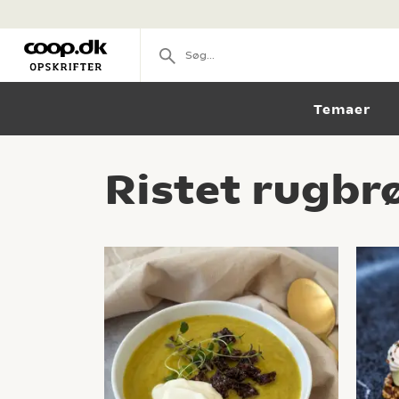
Temaer
Ristet rugbr