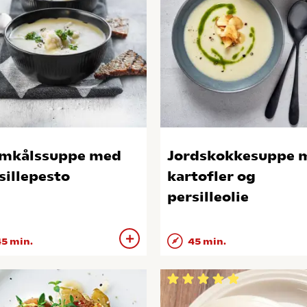
mkålssuppe med
Jordskokkesuppe 
sillepesto
kartofler og
persilleolie
5 min.
45 min.