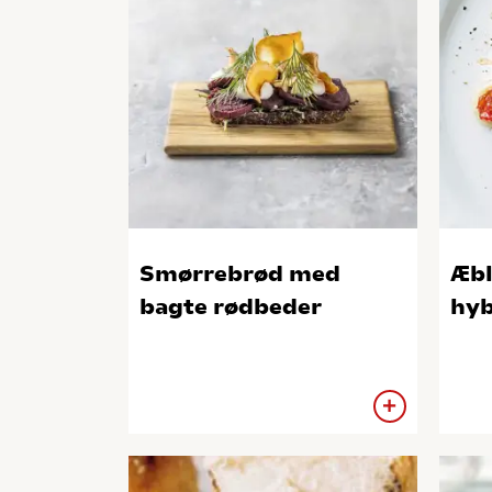
Smørrebrød med
Æbl
bagte rødbeder
hy