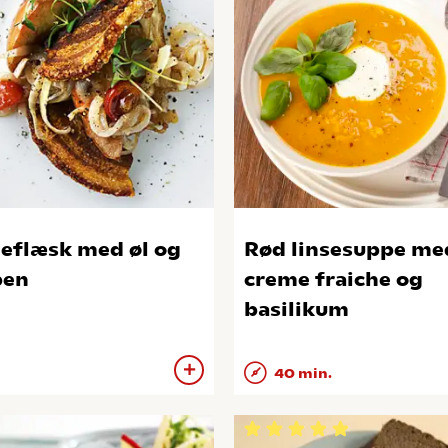
eflæsk med øl og
Rød linsesuppe me
ben
creme fraiche og
basilikum
40 min.