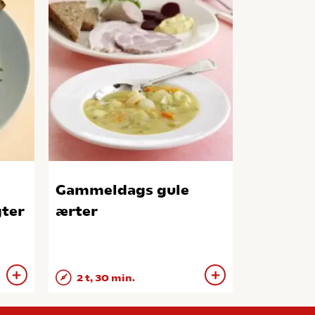
Gammeldags gule
gter
ærter
2 t, 30 min.