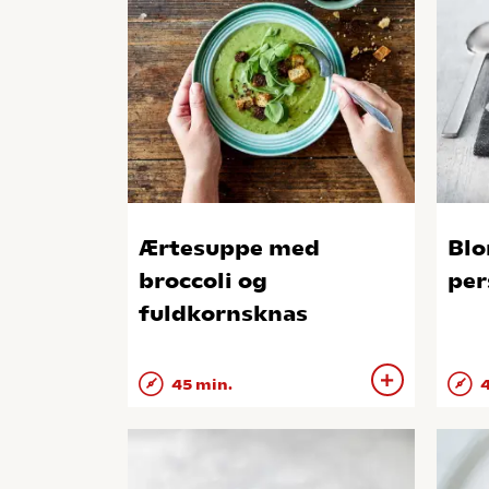
Ærtesuppe med
Blo
broccoli og
per
fuldkornsknas
45 min.
4