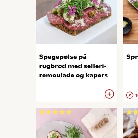
Spegepølse på
Sp
rugbrød med selleri-
remoulade og kapers
1