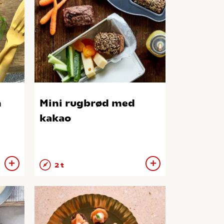
h
Mini rugbrød med
kakao
2 t