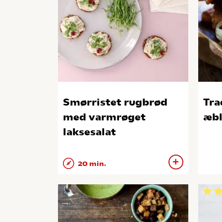
Smørristet rugbrød
Tra
med varmrøget
æbl
laksesalat
20 min.