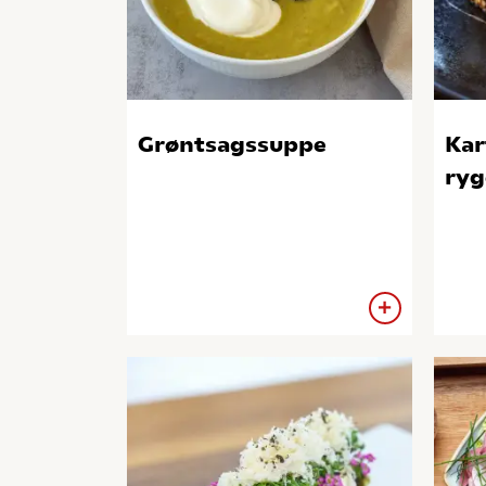
Grøntsagssuppe
Kar
ryg