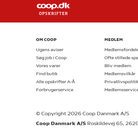
OM COOP
MEDLEM
Ugens aviser
Medlemsfordel
Søg job i Coop
Ofte stillede s
Vores varer
Bliv medlem
Find butik
Medlemsvilkår
Alle opskrifter A-Å
Privatlivspoliti
Forbrugerservice
Medlemsservic
© Copyright 2026 Coop Danmark A/S
Coop Danmark A/S
Roskildevej 65, 262