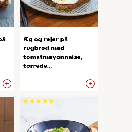
på
Æg og rejer på
rugbrød med
tomatmayonnaise,
tørrede
cherrytomater og
rødmelde