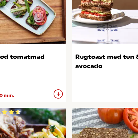
rød tomatmad
Rugtoast med tun 
avocado
0 min.