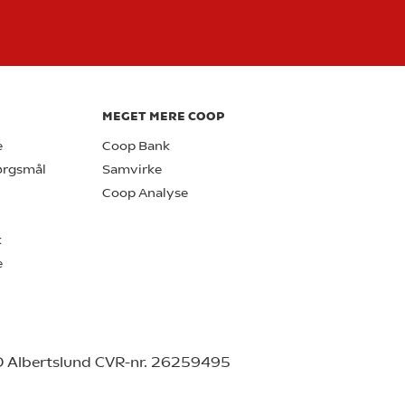
MEGET MERE COOP
e
Coop Bank
pørgsmål
Samvirke
Coop Analyse
k
e
0 Albertslund CVR-nr. 26259495