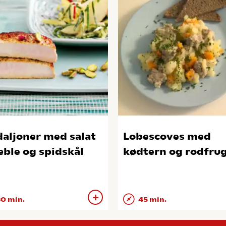
aljoner med salat
Lobescoves med
æble og spidskål
kødtern og rodfru
0 min.
45 min.