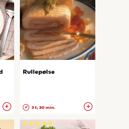
d
Rullepølse
3 t, 30 min.