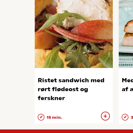
Ristet sandwich med
Med
rørt flødeost og
af 
ferskner
15 min.
3