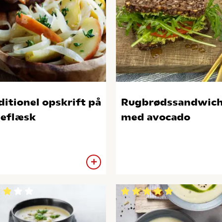
ditionel opskrift på
Rugbrødssandwic
eflæsk
med avocado