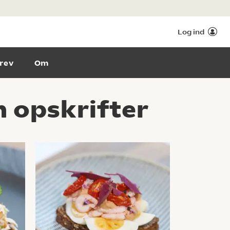
Log ind
rev
Om
 opskrifter