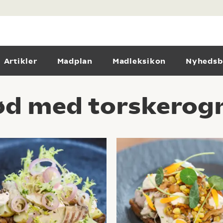
Artikler
Madplan
Madleksikon
Nyhedsb
ød med torskerogn