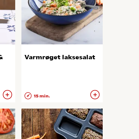
&
Varmrøget laksesalat
15 min.