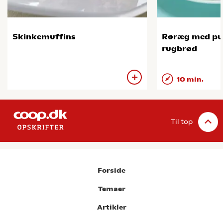
Skinkemuffins
Røræg med purl
rugbrød
10 min.
Til top
Forside
Temaer
Artikler