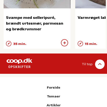
Svampe med selleripuré,
Varmrøget lak
brændt urtesmør, parmesan
og brødkrummer
35 min.
15 min.
Til top
Forside
Temaer
Artikler