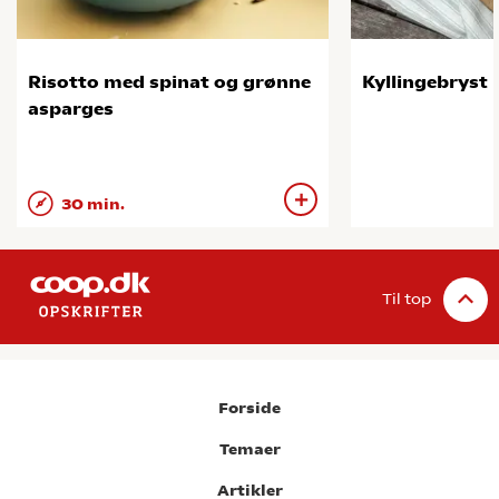
Risotto med spinat og grønne
Kyllingebryst 
asparges
30 min.
Til top
Forside
Temaer
Artikler