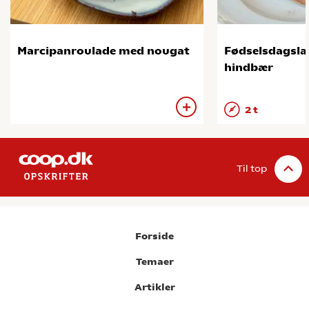
Marcipanroulade med nougat
Fødselsdagsl
hindbær
2 t
Til top
Forside
Temaer
Artikler