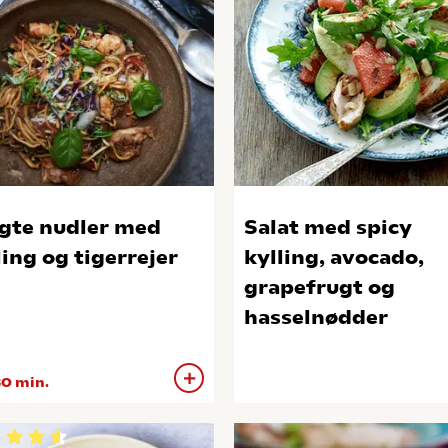
gte nudler med
Salat med spicy
ling og tigerrejer
kylling, avocado,
grapefrugt og
hasselnødder
0 min.