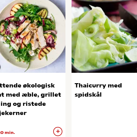
tende økologisk
Thaicurry med
at med æble, grillet
spidskål
ling og ristede
jekerner
0 min.