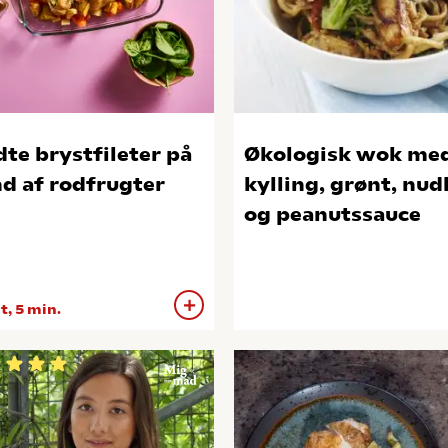
dte brystfileter på
Økologisk wok me
d af rodfrugter
kylling, grønt, nud
og peanutssauce
 t, 5 min.