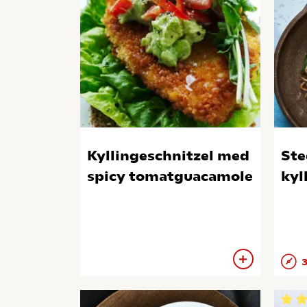
Kyllingeschnitzel med
Ste
spicy tomatguacamole
kyl
3