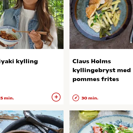
iyaki kylling
Claus Holms
kyllingebryst med
pommes frites
5 min.
30 min.