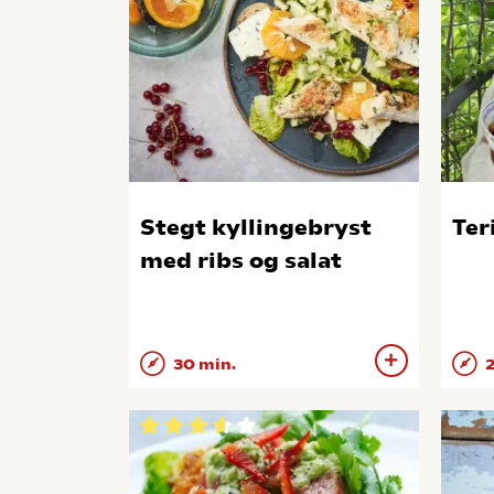
Stegt kyllingebryst
Ter
med ribs og salat
30 min.
2