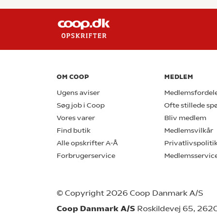
OM COOP
MEDLEM
Ugens aviser
Medlemsfordel
Søg job i Coop
Ofte stillede s
Vores varer
Bliv medlem
Find butik
Medlemsvilkår
Alle opskrifter A-Å
Privatlivspoliti
Forbrugerservice
Medlemsservic
© Copyright 2026 Coop Danmark A/S
Coop Danmark A/S
Roskildevej 65, 262