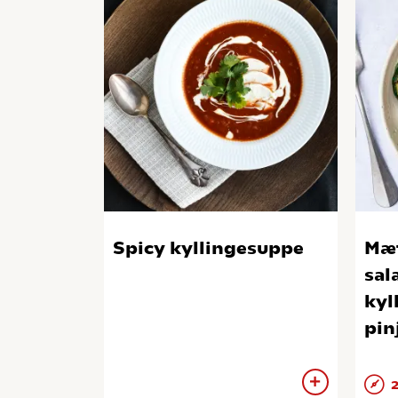
Spicy kyllingesuppe
Mæt
sal
kyl
pin
2