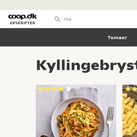
Temaer
Kyllingebryst