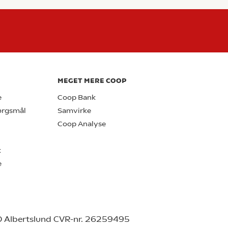
MEGET MERE COOP
e
Coop Bank
pørgsmål
Samvirke
Coop Analyse
k
e
0 Albertslund CVR-nr. 26259495