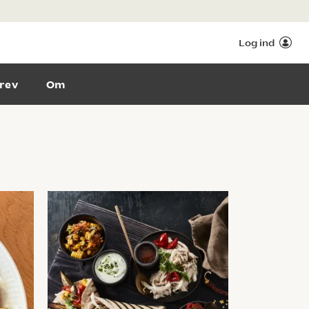
Log ind
rev
Om