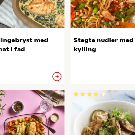
lingebryst med
Stegte nudler med
nat i fad
kylling