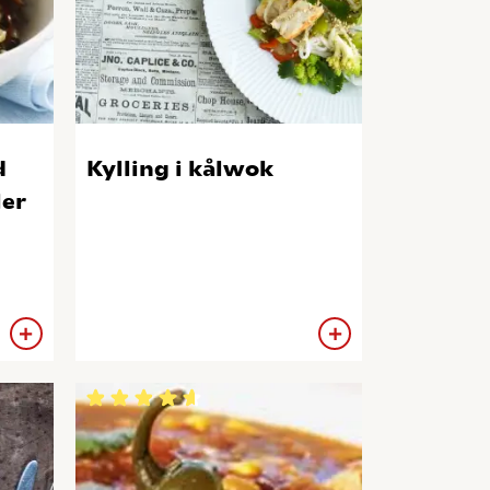
d
Kylling i kålwok
ler