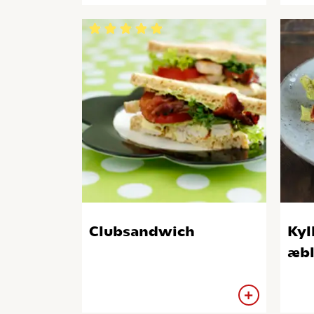
Clubsandwich
Kyl
æbl