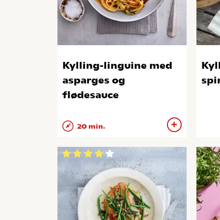
Kylling-linguine med
Kyl
asparges og
spi
flødesauce
20 min.