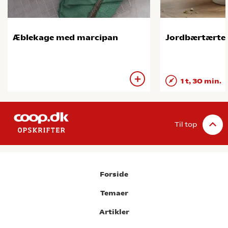
Æblekage med marcipan
Jordbærtærte
1 t, 30 min.
Til top
Forside
Temaer
Artikler