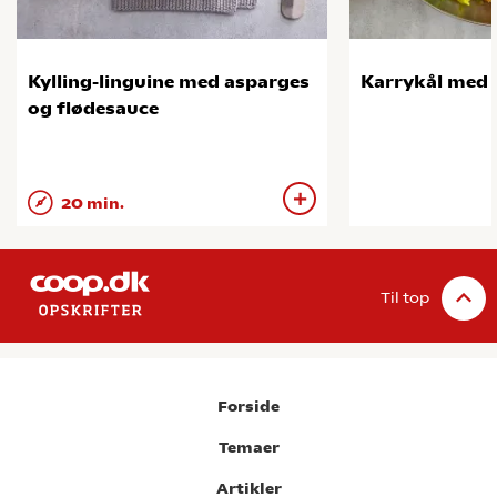
Kylling-linguine med asparges
Karrykål med 
og flødesauce
20 min.
Til top
Forside
Temaer
Artikler