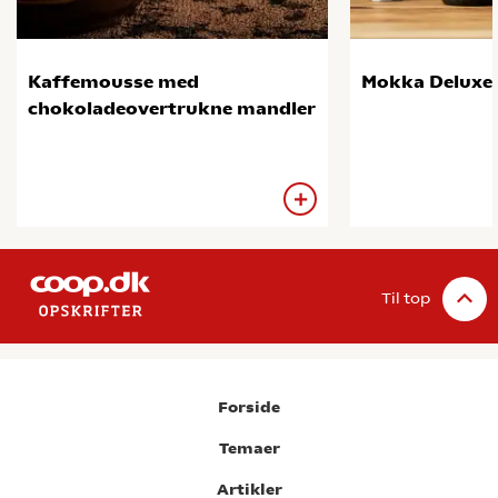
Kaffemousse med
Mokka Deluxe
chokoladeovertrukne mandler
Til top
Forside
Temaer
Artikler