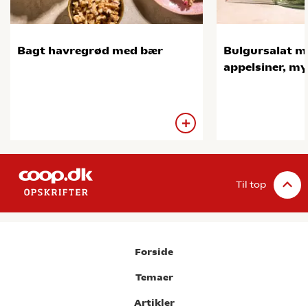
Bagt havregrød med bær
Bulgursalat m
appelsiner, m
Til top
Forside
Temaer
Artikler