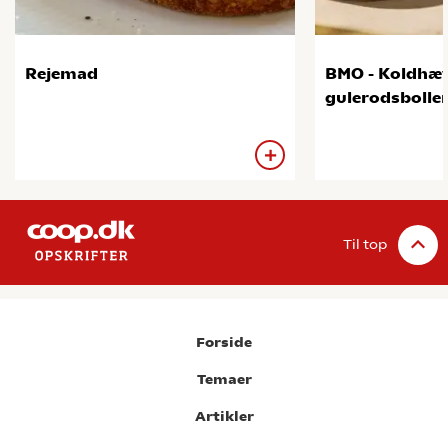
Rejemad
BMO - Koldhæ
gulerodsbolle
Til top
Forside
Temaer
Artikler