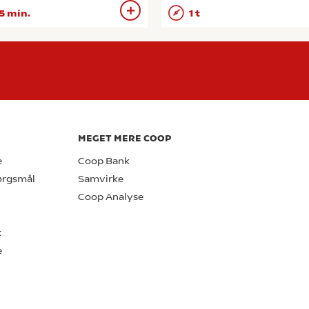
5 min.
1 t
MEGET MERE COOP
e
Coop Bank
pørgsmål
Samvirke
Coop Analyse
k
e