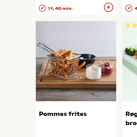
1 t, 40 min.
4
Pommes frites
Røg
bro