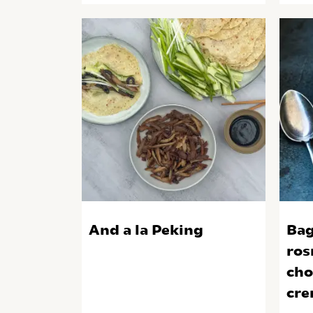
And a la Peking
Bag
ros
cho
cre