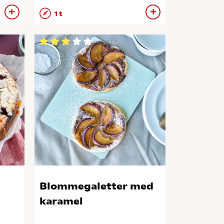
1 t
e
Blommegaletter med
karamel