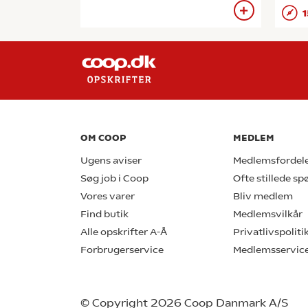
1
OM COOP
MEDLEM
Ugens aviser
Medlemsfordel
Søg job i Coop
Ofte stillede s
Vores varer
Bliv medlem
Find butik
Medlemsvilkår
Alle opskrifter A-Å
Privatlivspoliti
Forbrugerservice
Medlemsservic
© Copyright 2026 Coop Danmark A/S