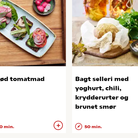
rød tomatmad
Bagt selleri med
yoghurt, chili,
krydderurter og
brunet smør
0 min.
50 min.