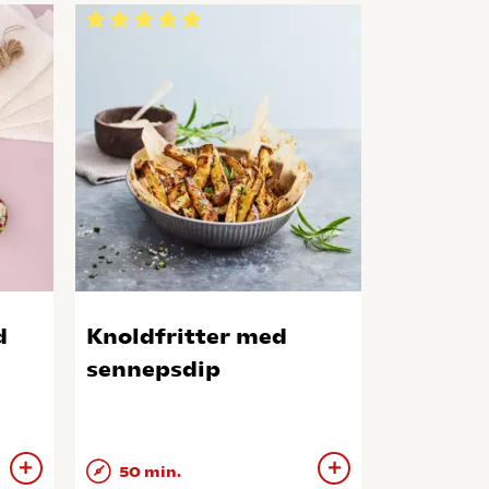
d
Knoldfritter med
sennepsdip
50 min.