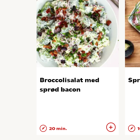
Broccolisalat med
Sp
sprød bacon
20 min.
1