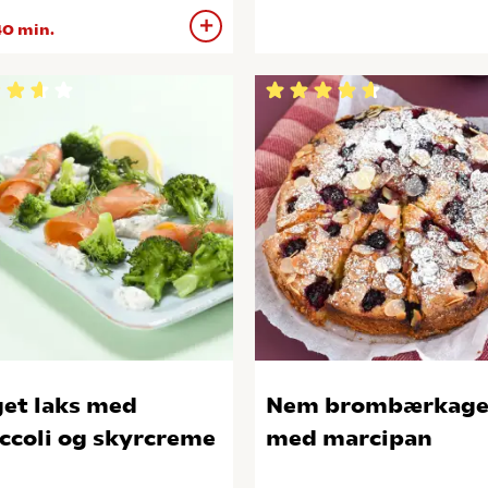
0 min.
et laks med
Nem brombærkag
ccoli og skyrcreme
med marcipan