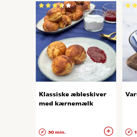
Klassiske æbleskiver
Var
med kærnemælk
30 min.
1