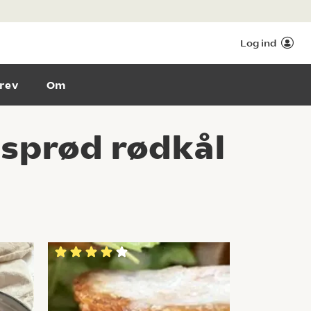
Log ind
rev
Om
 sprød rødkål