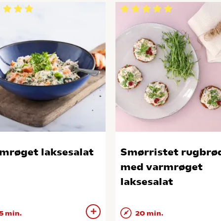
mrøget laksesalat
Smørristet rugbrø
med varmrøget
laksesalat
5 min.
20 min.