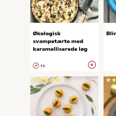
Økologisk
Bli
svampetærte med
karamelliserede løg
1 t