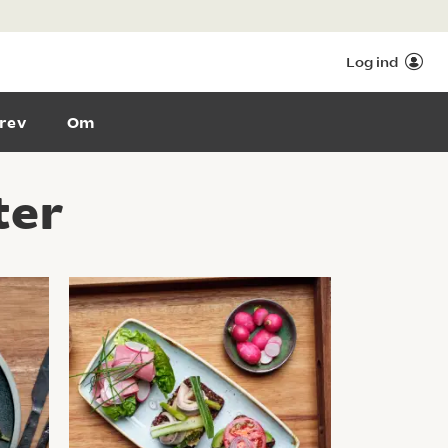
Log ind
rev
Om
ter