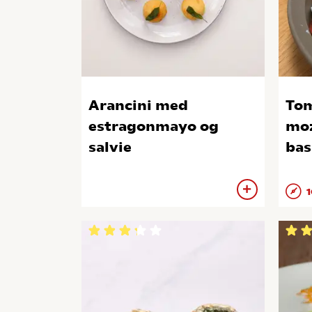
Arancini med
Tom
estragonmayo og
moz
salvie
bas
1