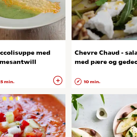
ccolisuppe med
Chevre Chaud - sal
mesantwill
med pære og gede
5 min.
10 min.