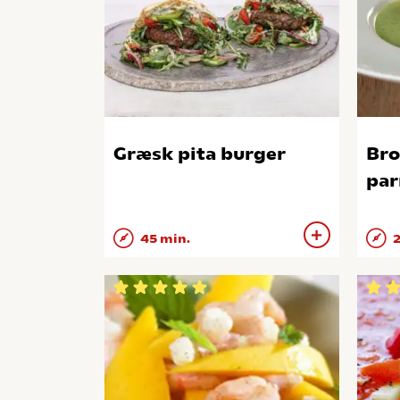
Græsk pita burger
Bro
par
45 min.
2