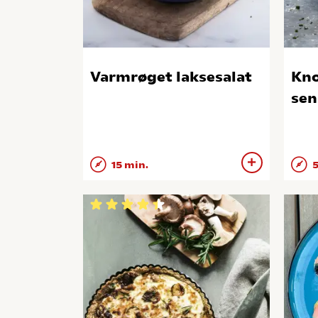
Varmrøget laksesalat
Kno
sen
15 min.
5