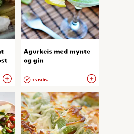
at
Agurkeis med mynte
ost
og gin
15 min.