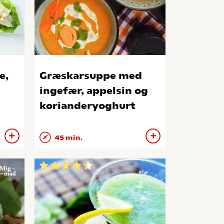
e,
Græskarsuppe med
ingefær, appelsin og
korianderyoghurt
45 min.