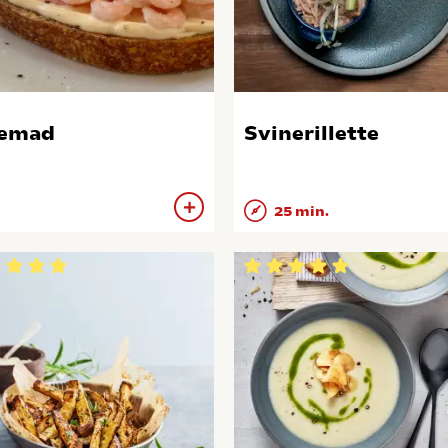
jemad
Svinerillette
25 min.