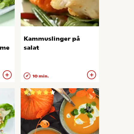
Kammuslinger på
eme
salat
10 min.