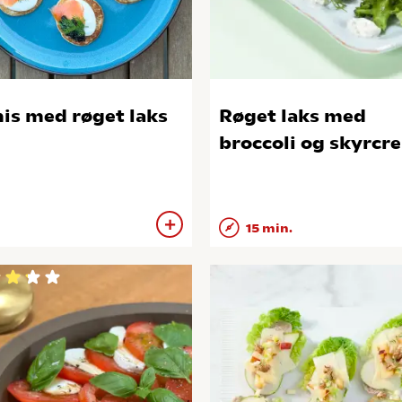
nis med røget laks
Røget laks med
broccoli og skyrcr
15 min.