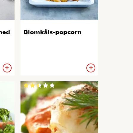
med
Blomkåls-popcorn