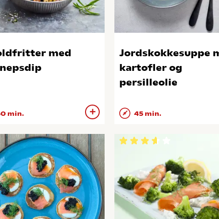
ldfritter med
Jordskokkesuppe 
nepsdip
kartofler og
persilleolie
0 min.
45 min.