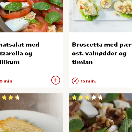
atsalat med
Bruscetta med pær
zarella og
ost, valnødder og
ilikum
timian
0 min.
15 min.