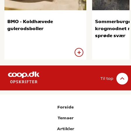
BMO - Koldhævede
Sommerburge
gulerodsboller
krogmodnet na
sprøde svær
Til top
Forside
Temaer
Artikler