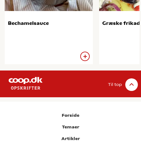
Bechamelsauce
Græske frikade
Til top
Forside
Temaer
Artikler