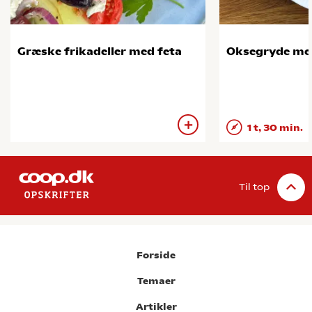
Græske frikadeller med feta
Oksegryde me
1 t, 30 min.
Til top
Forside
Temaer
Artikler