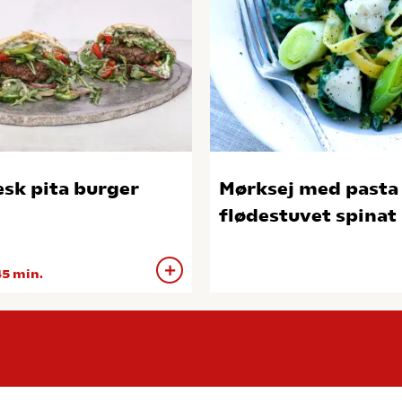
sk pita burger
Mørksej med pasta
flødestuvet spinat
5 min.