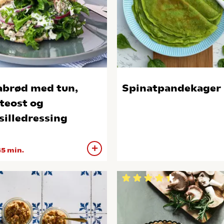
abrød med tun,
Spinatpandekager
teost og
silledressing
5 min.