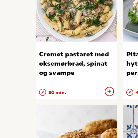
Cremet pastaret med
Pit
oksemørbrad, spinat
hyt
og svampe
per
30 min.
4