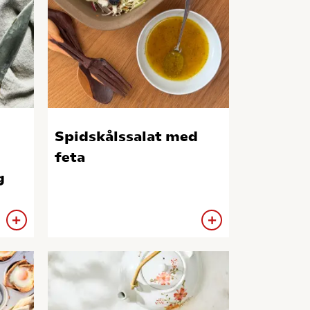
Spidskålssalat med
feta
g