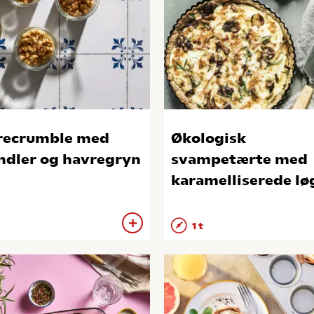
recrumble med
Økologisk
dler og havregryn
svampetærte med
karamelliserede lø
1 t