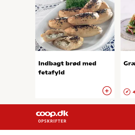
Indbagt brød med
Græ
fetafyld
4