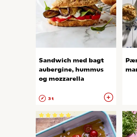
Sandwich med bagt
Pæ
aubergine, hummus
man
og mozzarella
3 t