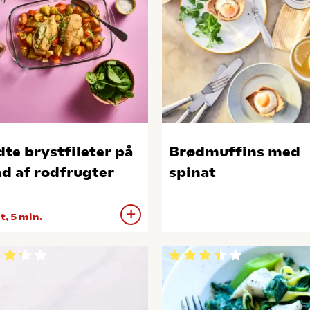
dte brystfileter på
Brødmuffins med
d af rodfrugter
spinat
 t, 5 min.