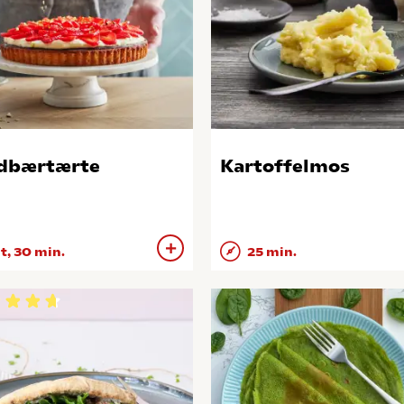
dbærtærte
Kartoffelmos
 t, 30 min.
25 min.