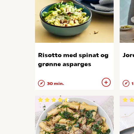
Risotto med spinat og
Jor
grønne asparges
30 min.
1