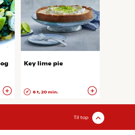
 og
Key lime pie
6 t, 20 min.
Til top