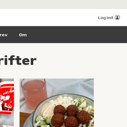
Log ind
rev
Om
ifter