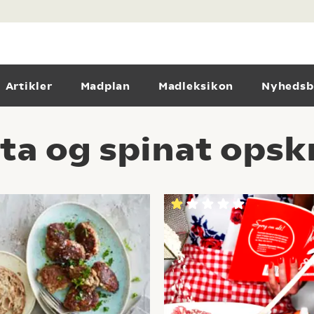
Artikler
Madplan
Madleksikon
Nyhedsb
ta og spinat opskr