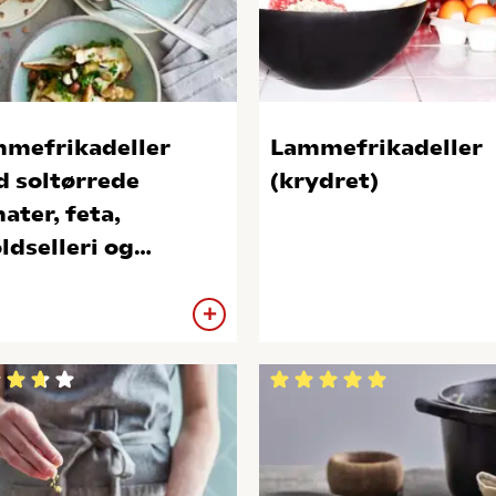
mefrikadeller
Lammefrikadeller
 soltørrede
(krydret)
ater, feta,
ldselleri og
selnødder