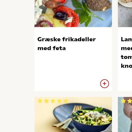
Græske frikadeller
Lam
med feta
med
tom
kno
has