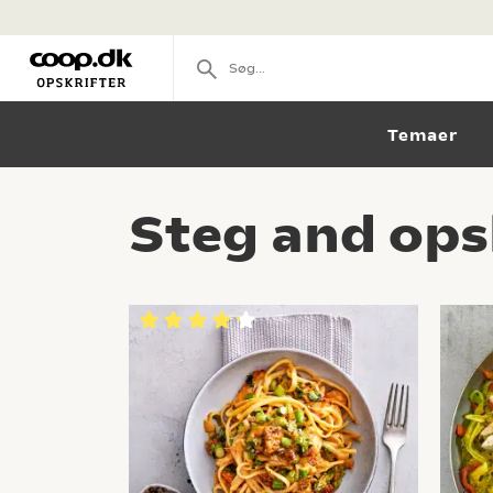
Temaer
Steg and ops