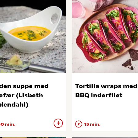
den suppe med
Tortilla wraps med
efær (Lisbeth
BBQ inderfilet
dendahl)
0 min.
15 min.