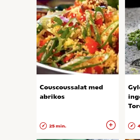
Couscoussalat med
Gyl
abrikos
ing
Tor
25 min.
4