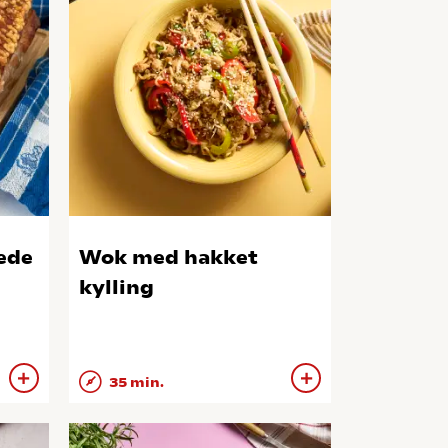
ede
Wok med hakket
kylling
35 min.