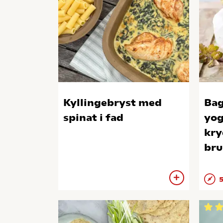
Kyllingebryst med
Bag
spinat i fad
yog
kry
bru
5