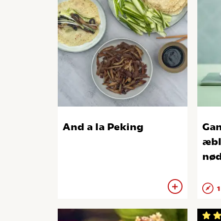
And a la Peking
Ga
æbl
nø
1