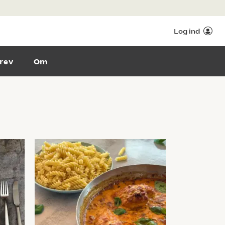
Log ind
rev
Om