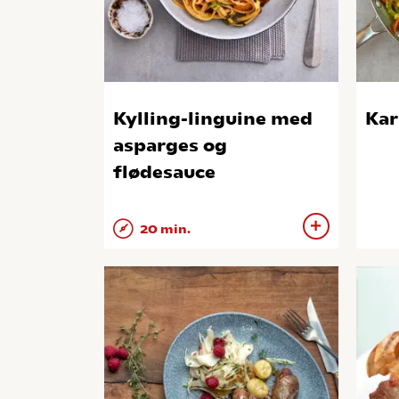
Kylling-linguine med
Kar
asparges og
flødesauce
20 min.