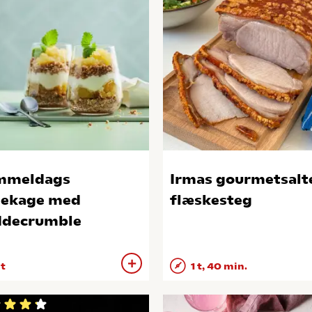
mmeldags
Irmas gourmetsalt
ekage med
flæskesteg
ddecrumble
 t
1 t, 40 min.