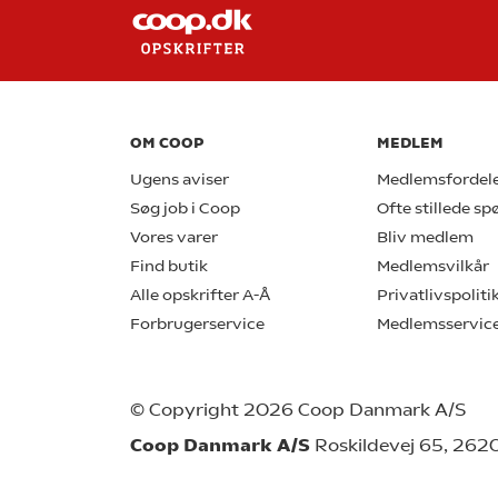
OM COOP
MEDLEM
Ugens aviser
Medlemsfordel
Søg job i Coop
Ofte stillede s
Vores varer
Bliv medlem
Find butik
Medlemsvilkår
Alle opskrifter A-Å
Privatlivspoliti
Forbrugerservice
Medlemsservic
© Copyright 2026 Coop Danmark A/S
Coop Danmark A/S
Roskildevej 65, 262