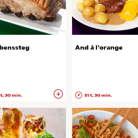
benssteg
And á l’orange
 t, 30 min.
51 t, 30 min.