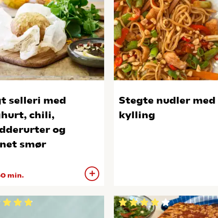
t selleri med
Stegte nudler med
hurt, chili,
kylling
dderurter og
net smør
0 min.