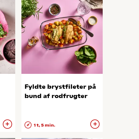
Fyldte brystfileter på
bund af rodfrugter
1 t, 5 min.