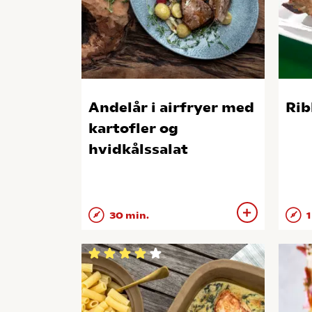
Andelår i airfryer med
Rib
kartofler og
hvidkålssalat
30 min.
1