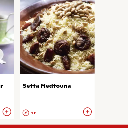
r
Seffa Medfouna
1 t