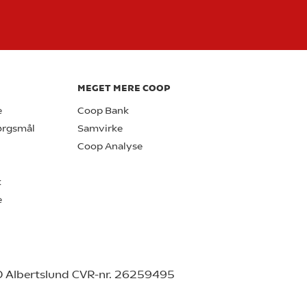
MEGET MERE COOP
e
Coop Bank
pørgsmål
Samvirke
Coop Analyse
k
e
0 Albertslund CVR-nr. 26259495