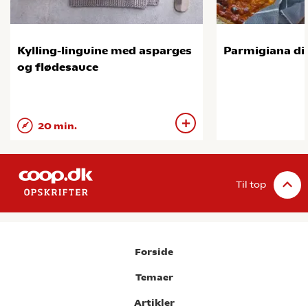
Kylling-linguine med asparges
Parmigiana di
og flødesauce
20 min.
Til top
Forside
Temaer
Artikler