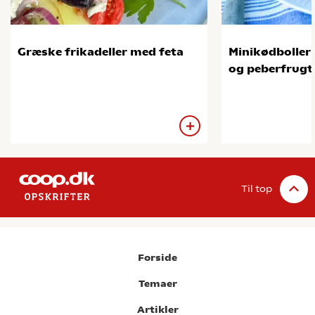
Græske frikadeller med feta
Minikødboller
og peberfrugt
Til top
Forside
Temaer
Artikler