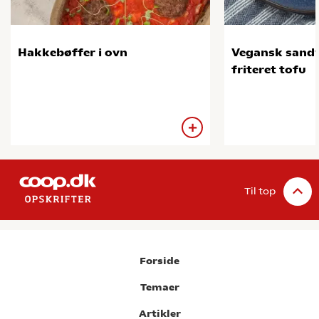
Hakkebøffer i ovn
Vegansk sand
friteret tofu
Til top
Forside
Temaer
Artikler