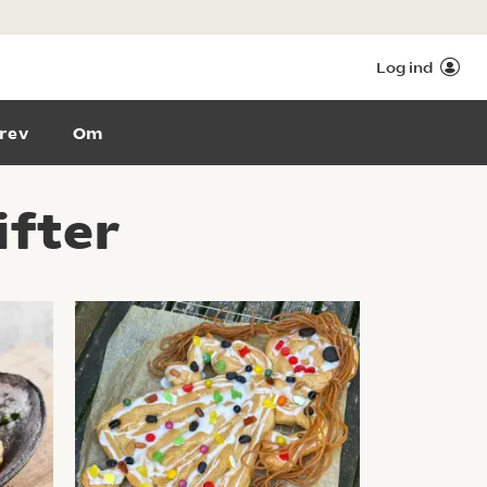
Log ind
rev
Om
fter