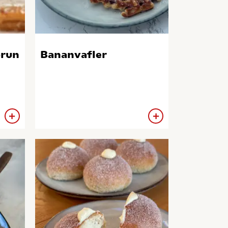
brun
Bananvafler