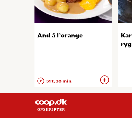
And á l’orange
Kar
ryg
51 t, 30 min.