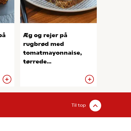
på
Æg og rejer på
rugbrød med
tomatmayonnaise,
tørrede
cherrytomater og
rødmelde
Til top