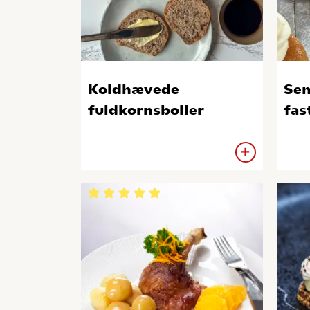
Koldhævede
Sem
fuldkornsboller
fas