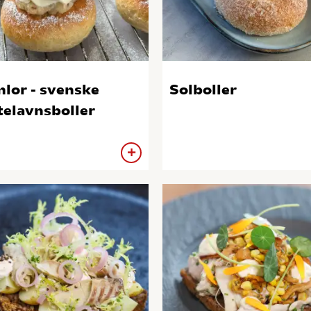
lor - svenske
Solboller
telavnsboller