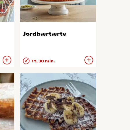
Jordbærtærte
1 t, 30 min.