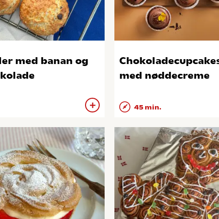
ler med banan og
Chokoladecupcake
kolade
med nøddecreme
45 min.