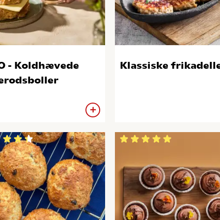
 - Koldhævede
Klassiske frikadell
erodsboller