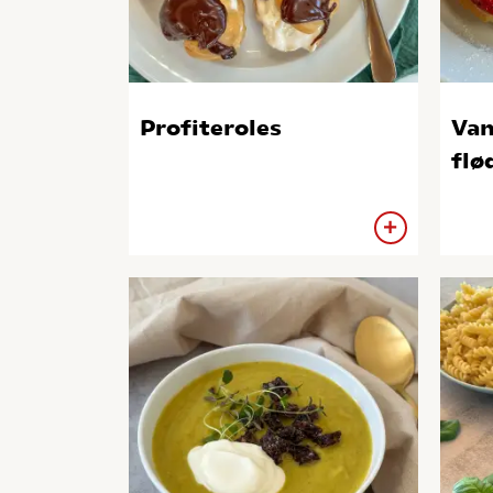
Profiteroles
Van
flø