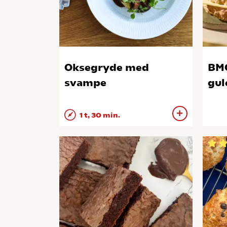
Oksegryde med
BMO
svampe
gul
1 t, 30 min.