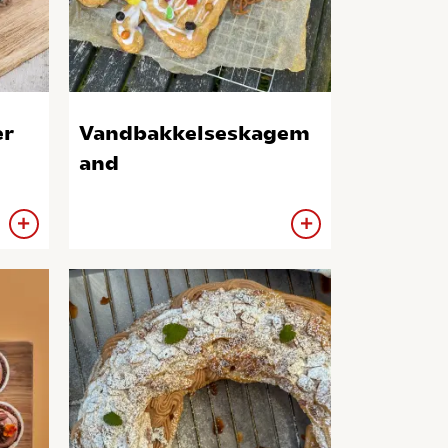
er
Vandbakkelseskagem
and