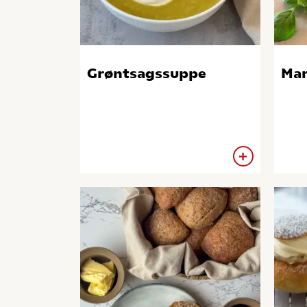
Grøntsagssuppe
Mar