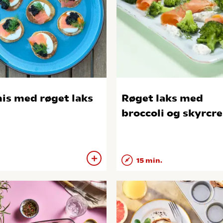
nis med røget laks
Røget laks med
broccoli og skyrcr
15 min.