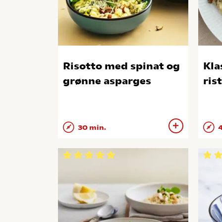
Risotto med spinat og
Kla
grønne asparges
ris
30 min.
4