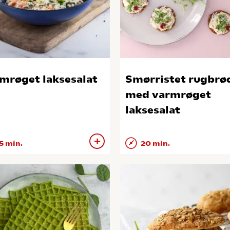
mrøget laksesalat
Smørristet rugbrø
med varmrøget
laksesalat
5 min.
20 min.