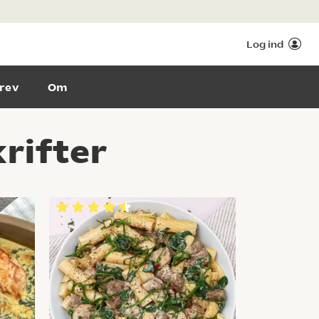
Log ind
rev
Om
rifter