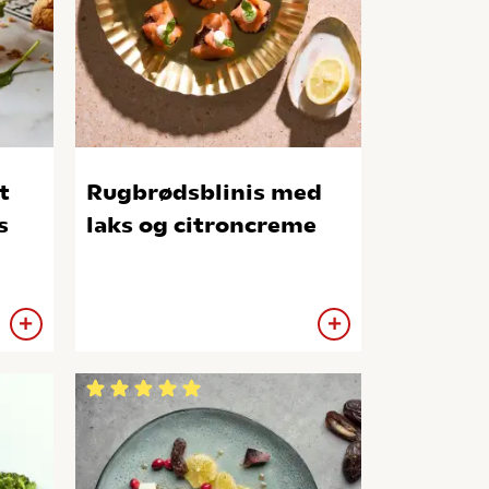
t
Rugbrødsblinis med
s
laks og citroncreme