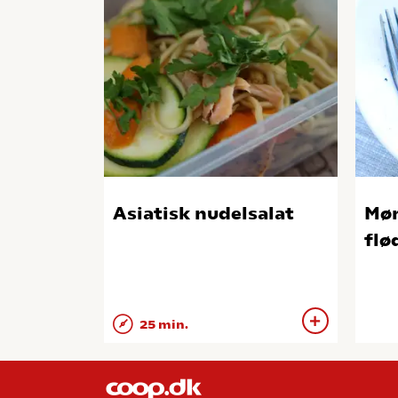
Asiatisk nudelsalat
Mør
flø
25 min.