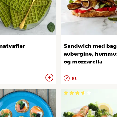
natvafler
Sandwich med bag
aubergine, hummu
og mozzarella
3 t