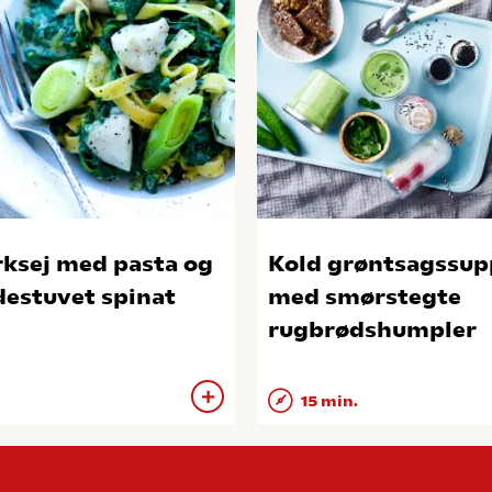
ksej med pasta og
Kold grøntsagssup
destuvet spinat
med smørstegte
rugbrødshumpler
15 min.