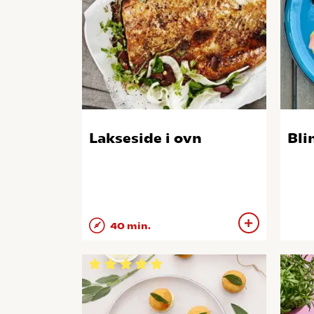
Lakseside i ovn
Bli
40 min.