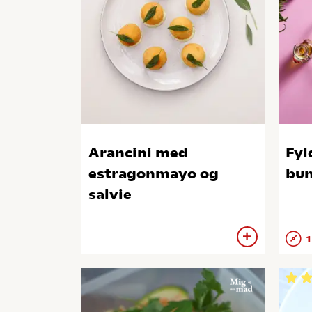
Arancini med
Fyl
estragonmayo og
bun
salvie
1