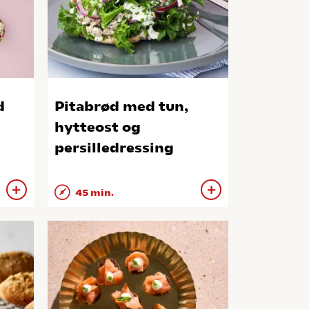
d
Pitabrød med tun,
hytteost og
persilledressing
45 min.