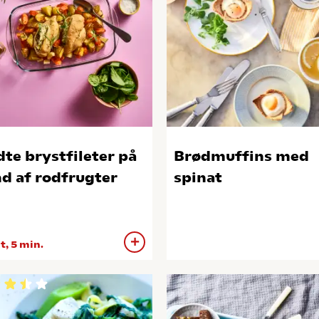
dte brystfileter på
Brødmuffins med
d af rodfrugter
spinat
 t, 5 min.