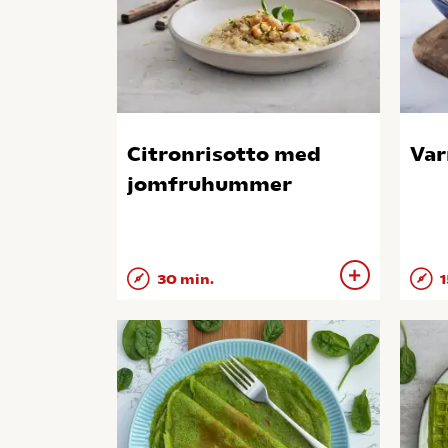
Citronrisotto med
Var
jomfruhummer
30 min.
1