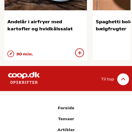
Andelår i airfryer med
Spaghetti bol
kartofler og hvidkålssalat
bælgfrugter
30 min.
Til top
Forside
Temaer
Artikler