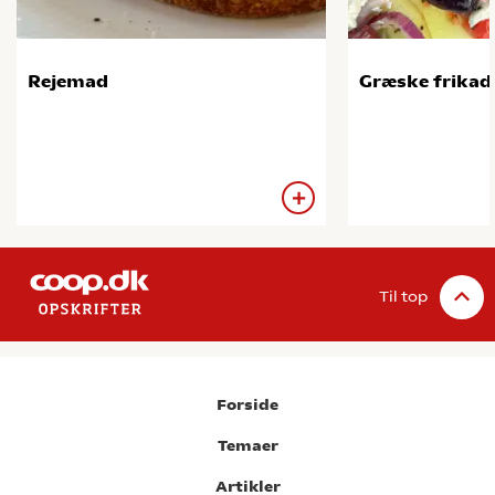
Rejemad
Græske frikade
Til top
Forside
Temaer
Artikler