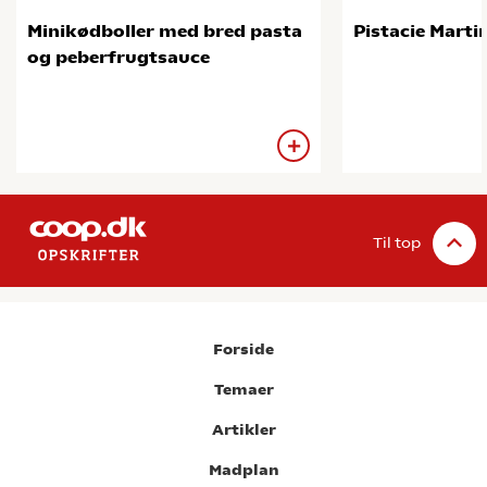
Minikødboller med bred pasta
Pistacie Martin
og peberfrugtsauce
Til top
Forside
Temaer
Artikler
Madplan