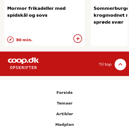
Mormor frikadeller med
Sommerburge
spidskål og sovs
krogmodnet na
sprøde svær
30 min.
Til top
Forside
Temaer
Artikler
Madplan