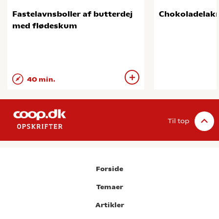
Fastelavnsboller af butterdej
Chokoladelakr
med flødeskum
40 min.
Til top
Forside
Temaer
Artikler