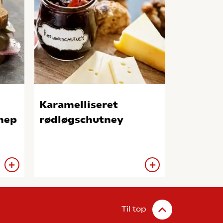
Karamelliseret
nep
rødløgschutney
Til top