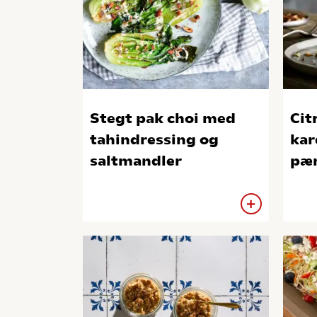
Stegt pak choi med
Cit
tahindressing og
ka
saltmandler
pær