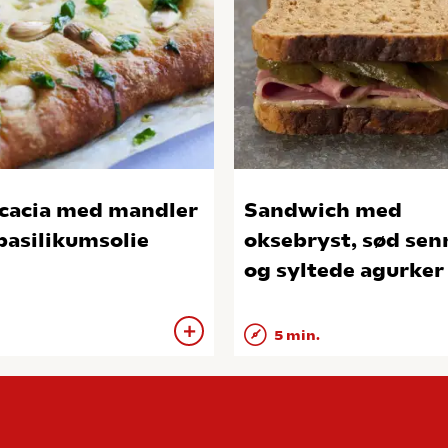
cacia med mandler
Sandwich med
basilikumsolie
oksebryst, sød sen
og syltede agurker
5 min.