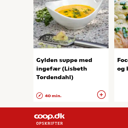
Gylden suppe med
Foc
ingefær (Lisbeth
og 
Tordendahl)
40 min.