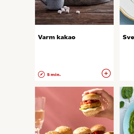
Varm kakao
Sve
5 min.