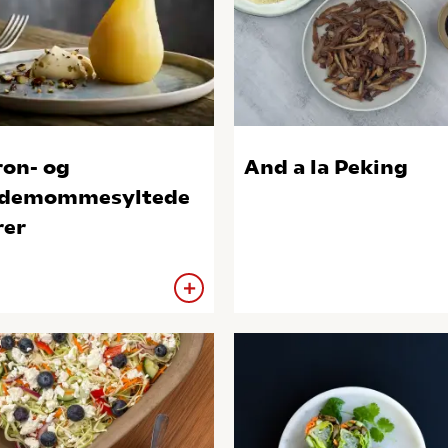
ron- og
And a la Peking
rdemommesyltede
er