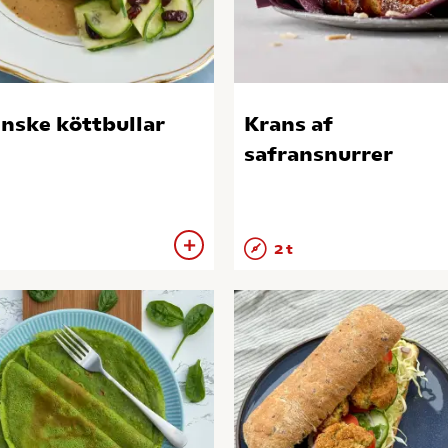
nske köttbullar
Krans af
safransnurrer
2 t