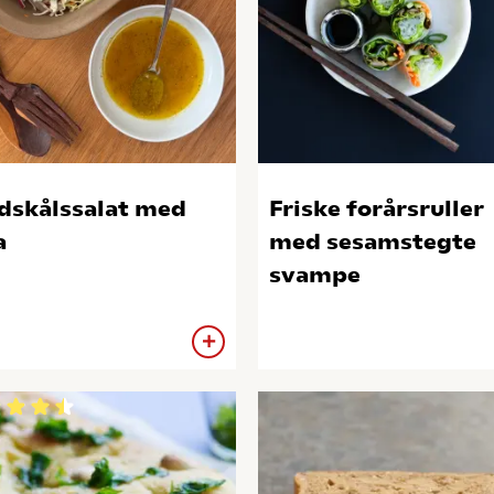
dskålssalat med
Friske forårsruller
a
med sesamstegte
svampe