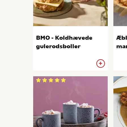
BMO - Koldhævede
Æbl
gulerodsboller
mar