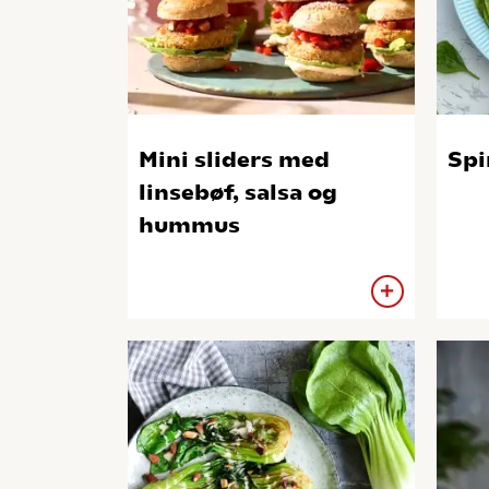
Mini sliders med
Spi
linsebøf, salsa og
hummus