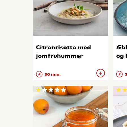
Citronrisotto med
Æbl
jomfruhummer
og
30 min.
3