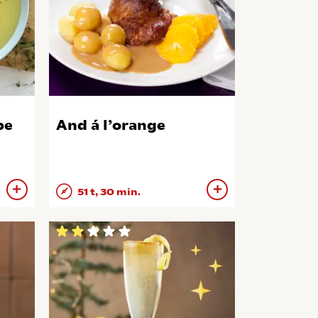
pe
And á l’orange
51 t, 30 min.