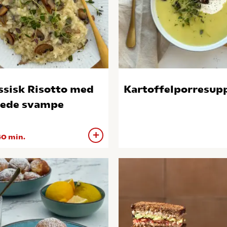
ssisk Risotto med
Kartoffelporresup
tede svampe
0 min.