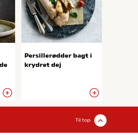
Persillerødder bagt i
de
krydret dej
Til top