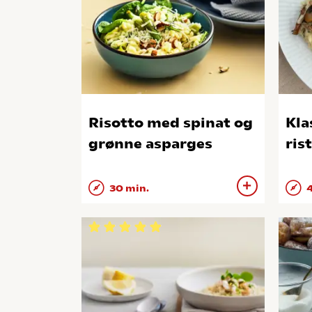
Risotto med spinat og
Kla
grønne asparges
ris
30 min.
4