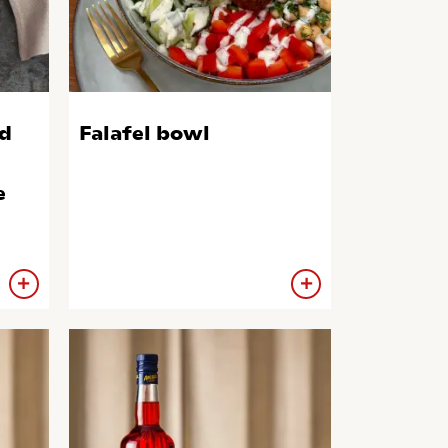
d
Falafel bowl
e