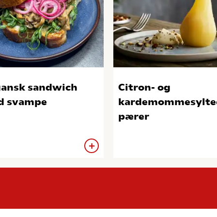
ansk sandwich
Citron- og
d svampe
kardemommesylte
pærer