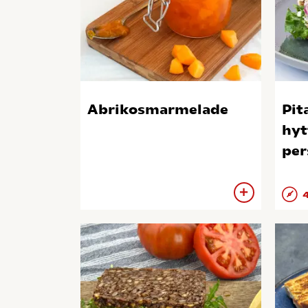
Abrikosmarmelade
Pit
hyt
per
4