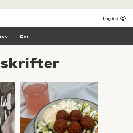
Log ind
rev
Om
skrifter