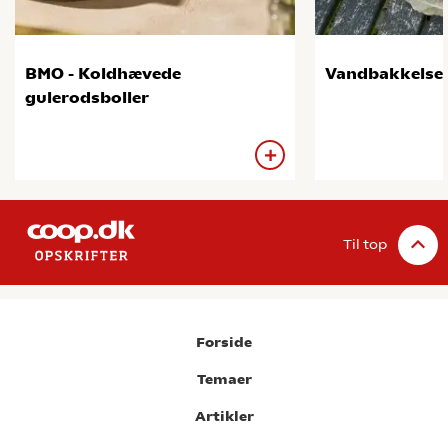
BMO - Koldhævede
Vandbakkels
gulerodsboller
Til top
Forside
Temaer
Artikler