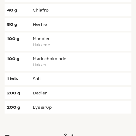
40
g
chiafrø
80
g
hørfrø
100
g
mandler
hakkede
100
g
mørk chokolade
hakket
1
tsk.
salt
200
g
dadler
200
g
lys sirup