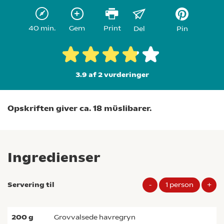
40 min.
Gem
Print
Del
Pin
3.9 af 2
vurderinger
Opskriften giver ca. 18 müslibarer.
Ingredienser
Servering til
-
1
person
+
200
g
grovvalsede havregryn