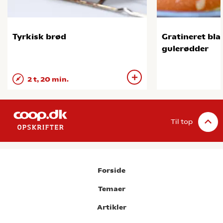
Tyrkisk brød
Gratineret bla
gulerødder
2 t, 20 min.
Til top
Forside
Temaer
Artikler